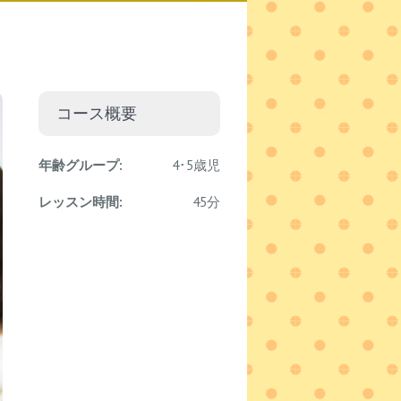
コース概要
年齢グループ:
4･5歳児
レッスン時間:
45分